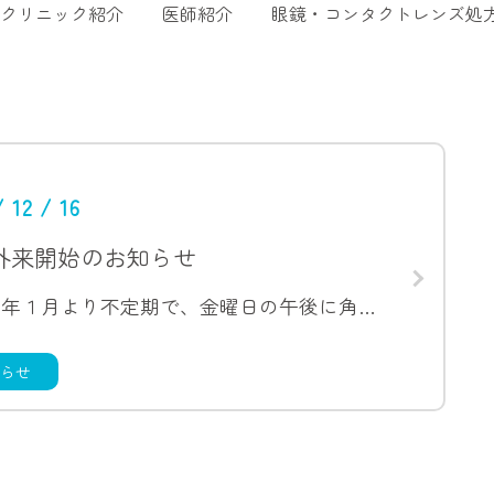
クリニック紹介
医師紹介
眼鏡・コンタクトレンズ処
/ 12 / 16
外来開始のお知らせ
令和８年１月より不定期で、金曜日の午後に角膜外来を行うこととなりました。 一般外来も併せて行います。 当日の診療は妹尾正特任教授（元獨協医科大学眼科教授）が担当し、院長は手術に入るため不在となります。 受診をご希望の方は […]
らせ